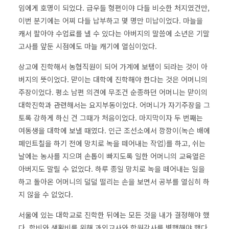
임에게 호명이 되었다. 급우들 형편이야 다들 비슷한 처지였건만,
이번 분기에는 어찌 다들 납부하고 몇 명만 미납이었다. 마늘을
캐서 팔아야 수업료를 낼 수 있다는 아버지의 말씀에 소년은 기말
고사를 앞둔 시점에도 마늘 캐기에 열심이었다.
상고에 진학해서 농협직원이 되어 가계에 보탬이 되라는 것이 아
버지의 뜻이었다. 맏이는 대학에 진학해야 한다는 것은 어머니의
주장이었다. 평소 남편 의견에 무조건 순종하던 어머니는 맏이의
대학진학과 관련해서는 요지부동이었다. 어머니가 자기주장을 그
토록 강하게 하신 건 그때가 처음이었다. 마지막이자 두 번째는
여동생을 대학에 보낼 때였다. 인근 조선소에서 깡깡이(녹슨 배에
페인트칠을 하기 전에 망치로 녹을 떼어내는 작업)를 하고, 쉬는
날에는 농사를 지으며 손톱이 빠지도록 일한 어머니의 교육열은
아버지도 말릴 수 없었다. 하루 종일 망치로 녹을 떼어내는 일을
하고 돌아온 어머니의 덜덜 떨리는 손을 보면서 공부를 열심히 하
지 않을 수 없었다.
서울에 있는 대학교로 진학한 뒤에는 모든 것을 내가 결정해야 했
다. 학비와 생활비를 위해 과외교사와 학원강사를 병행해야 했다.