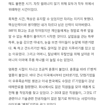
해도 불편한 시기. 자칫 썰려나지 않기 위해 모두가 작두 위에서
위태하던 시간이었다.
혹독한 시간, 책상은 유지할 수 있었지만 자리는 지키지 못했다.
핵심인력이라 생각했던 내가 자르다 남은 인력이 되어버렸다.
IMF의 파고는 조금 작아졌지만 개인들에게는 정말로 하루 앞을
알 수 없는 폭풍이 몰아치기 시작한 것이다. 살얼음을 걷는 하루
하루, 눈을 감으면 아내가, 눈을 뜨면 아이들이 눈앞에 아른거렸
다. 톡 하고 건드리기만 해도 끊어질 것 같은 지푸라기를 잡고 있
는 이유였다. 그리고 어머니, 칠남매의 무탈만을 위해 살아온 어
머니의 이마에 주름 하나를 더 늘릴 수는 없었다.
엄혹한 시절이 지나고 조금씩 훈풍이 불었다. 훈풍을 따라 IT벤처
열풍이 불었다. 바다 건너 미국에서부터 인터넷기업, 닷컴기업들
이 우후죽순처럼 생겼고 이내 한국에도 수많은 IT기업들이 강남
테헤란로를 점령했다. 회사에서도 젊은 직원들을 모아 새롭게 도
전해 볼 적임자를 찾고 있었다. 2~30대 젊은 직원들이, 그것도 IT
관련이나 기술관련 전공자들이 젊은 혈기로 뛰어드는 사업이라는
이미지를 ‘벤처’기업은 갖고 있었다.