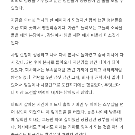
의외로 성공을 거두었고 젊은 청년들이 성공담에 한 줄을 보탤 수
있었다.
지금은 인터넷 역사의 한 페이지가 되었지만 함께 했던 청년들은
지금 여러 곳에서 맹활약중이다. 가끔씩 들려오는 그들의 소식을
들을 때면 분당에서, 강남에서 밤을 새던 때가 떠올라 미소짓게
된다.
사업 런칭이 성공하고 나서 다시 본사로 돌아왔고 중국 지사에 다
시 갔다. 3년 후에 본사로 돌아오니 지천명을 넘긴 나이가 되어
있었다. 회사에서는 부속품처럼 25년 가까이 일하고 배터리처럼
방전되었다. 정년을 5년 남짓 남긴 그때, 회사내 권력에서 밀려나
있어서 임원이나 사장단으로 도전하기에는 힘들었다. 무엇보다
더 이상 도전할 여력이 내게는 남아있지 않았다.
바쁘게 살아온 시간에 어느새 훌쩍 커버린 두 아이는 스무살을 넘
어 성인이 되었으니 제 앞가림을 할 터였다. 늦은 나이에 방통대
에 입학한 아내는 그동안 하고 싶어했던 상담관련 공부를 시작했
다. 회사에서도 집에서도 이제는 진짜로 잉여가 되는 것은 아닌가
출근길도 퇴근길도 발걸음이 가볍지 않았다.