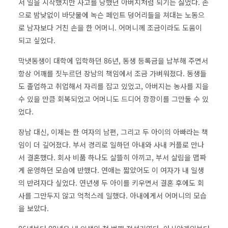
서 일을 시작했지만 사고를 당했던 아버지처럼 되기는 싫었다. 손
으로 밤낮없이 바닷물에 녹슨 페인트 덩어리들을 쳐대는 노동으
로 남자보다 거친 손을 한 어머니. 어머니께 조금이라도 도움이
되고 싶었다.
막냇동생이 대학에 입학하던 86년, 동생 등록금을 납부해 주면서
항상 어깨를 짓누르던 장남의 책임에서 조금 가벼워졌다. 동생들
도 졸업하고 취업해서 자리를 잡고 있었고, 아버지는 농사를 지을
수 있을 만큼 회복되었고 어머니도 드디어 깡깡이를 그만둘 수 있
었다.
장남 대신, 이제는 한 여자의 남편, 그리고 두 아이의 아빠라는 책
임이 더 깊어졌다. 부서 경리로 일하던 아내와 사내 커플로 만나
서 결혼했다. 회사 비품 하나도 살뜰히 아끼고, 부서 살림을 맵짜
게 운영하던 모습에 반했다. 연애는 짧았어도 이 여자가 내 일생
의 반려자다 싶었다. 연년생 두 아이를 키우면서 결혼 후에도 회
사를 그만두지 않고 억척스레 일했다. 아내에게서 어머니의 모습
을 보았다.