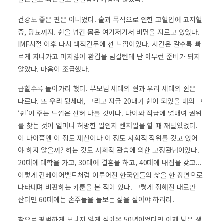
건강도 좋은 편은 아니었다. 술과 폭식으로 인한 고혈압에 고지혈
증, 당뇨까지. 쉰을 넘긴 몸은 여기저기서 비명을 지르고 있었다.
IMF시절 이후 다시 백척간두에 선 느낌이었다. 시간은 갈수록 빠
르게 지나가고 머지않아 환갑을 넘길텐데 난 아무런 준비가 되지
않았다. 마음이 조급했다.
급할수록 돌아가라 했다. 부모님 세대의 쉰과 우리 세대의 쉰은
다르다. 또 우리 뒷세대, 그리고 지금 20대가 쉰이 되었을 때의 그
‘쉰’이 주는 느낌은 전혀 다를 것이다. 나이와 직급에 얽매여 권위
를 찾는 것이 얼마나 허망한 일인지 벤처일을 할 때 깨달았었다.
이 나이쯤엔 이 정도 재산이나 이 정도 사회적 직위를 갖고 있어
야 하지 않을까? 하는 것도 사회적 관습에 의한 고정관념이었다.
20대에 대학을 가고, 30대에 결혼을 하고, 40대에 내집을 갖고...
이렇게 컨베이어벨트처럼 이루어진 한국인들의 삶을 한 장면으로
나타내며 비판하는 카툰을 본 적이 있다. 그렇게 정해진 대로만
산다면 60대에는 손주들을 돌보는 삶을 살아야 하리라.
참으로 평범하게 모나지 않게 살아온 50년이었다면 이제 남은 생