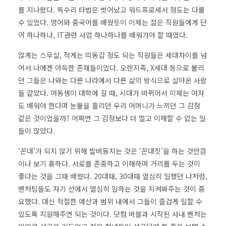
를 지나왔다. 독수리 타법은 벗어났고 워드프로세서 정도는 다룰
수 있었다. 영어와 중국어를 배웠듯이 이제는 젊은 직원들에게 단
어 하나하나, IT관련 사업 하나하나를 배워가야 할 때였다.
많게는 스무살, 적게는 띠동갑 정도 되는 직원들은 세대차이를 넘
어서 나에겐 아득한 존재들이었다. 오렌지족, X세대 등으로 불리
던 그들은 나와는 다른 나라에서 다른 삶의 방식으로 살아온 사람
들 같았다. 여동생이 대학에 갈 때, 시대가 바뀌어서 이제는 여자
도 배워야 한다며 눈물을 흘리던 우리 어머니가 느끼던 그 감정
같은 것이었을까? 어쩌면 그 감정보다 더 멀고 이해할 수 없는 일
들이 많았다.
‘꼰대’가 되지 않기 위해 발버둥치는 것은 ‘꼰대짓’을 하는 것만큼
이나 보기 흉하다. 서로를 존중하고 이해하며 거리를 두는 것이
좋다는 것을 그때 배웠다. 20대때, 30대때 열심히 일했던 나처럼,
벤처팀들도 자기 선에서 열심히 일하는 것을 지켜봐주는 것이 중
요했다. 대신 적절한 예산과 범위 내에서 그들이 즐겁게 일할 수
있도록 지원해주면 되는 것이다. 닷컴 버블과 시작된 사내 벤처는