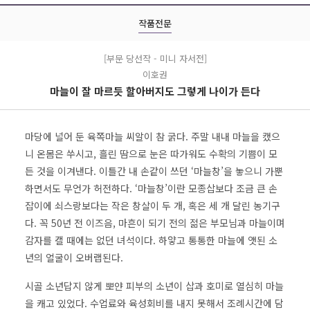
작품전문
[부문 당선작 - 미니 자서전]
이호권
마늘이 잘 마르듯 할아버지도 그렇게 나이가 든다
마당에 널어 둔 육쪽마늘 씨알이 참 굵다. 주말 내내 마늘을 캤으
니 온몸은 쑤시고, 흘린 땀으로 눈은 따가워도 수확의 기쁨이 모
든 것을 이겨낸다. 이틀간 내 손같이 쓰던 ‘마늘창’을 놓으니 가뿐
하면서도 무언가 허전하다. ‘마늘창’이란 모종삽보다 조금 큰 손
잡이에 쇠스랑보다는 작은 창살이 두 개, 혹은 세 개 달린 농기구
다. 꼭 50년 전 이즈음, 마흔이 되기 전의 젊은 부모님과 마늘이며
감자를 캘 때에는 없던 녀석이다. 하얗고 통통한 마늘에 앳된 소
년의 얼굴이 오버랩된다.
시골 소년답지 않게 뽀얀 피부의 소년이 삽과 호미로 열심히 마늘
을 캐고 있었다. 수업료와 육성회비를 내지 못해서 조례시간에 담