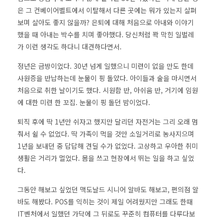
은 그 컨베이어벨트에서 이탈해서 다른 곳에는 뭐가 있는지 살펴
보며 살아도 좋지 않을까? 은퇴에 대해 처음으로 아내와 이야기
했을 때 아내는 박수를 치며 좋아했다. 당신처럼 꽉 막힌 일벌레
가 이런 생각도 하다니 대견하다면서.
정년은 금방이었다. 30년 넘게 일했으니 미련이 없을 만도 한데
사원증을 반납하는데 눈물이 핑 돌았다. 아이들과 술을 마시면서
처음으로 취한 날이기도 했다. 시원함 반, 아쉬움 반, 거기에 임원
에 대한 미련 한 꼬집. 눈물이 핑 돌던 밤이었다.
퇴직 후에 딱 1년만 쉬자고 했지만 달리던 자전거는 그리 오래 멈
춰서 쉴 수 없었다. 딱 가족이 먹을 것만 소일거리로 농사지으며
1년을 보내던 중 답답해 견딜 수가 없었다. 고상하고 우아한 취미
생활은 거리가 멀었다. 몸을 쓰고 현장에서 뛰는 일을 하고 싶었
다.
그동안 해보고 싶었던 맥도날드 시니어 알바도 해보고, 편의점 알
바도 해봤다. POS를 익히는 것이 제일 어려웠지만 그래도 한때
IT벤처에서 일했던 가닥에 그 뒤로도 꾸준히 컴퓨터를 다루다보