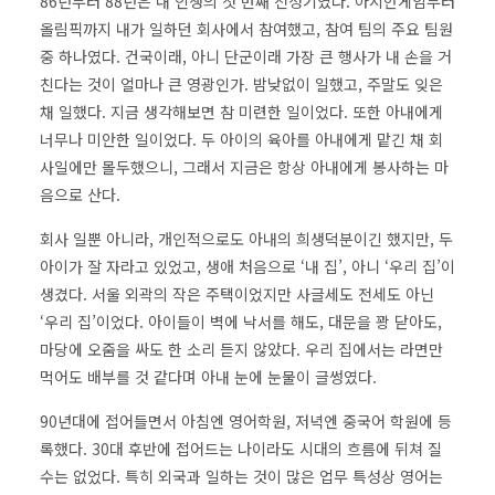
86년부터 88년은 내 인생의 첫 번째 전성기였다. 아시안게임부터
올림픽까지 내가 일하던 회사에서 참여했고, 참여 팀의 주요 팀원
중 하나였다. 건국이래, 아니 단군이래 가장 큰 행사가 내 손을 거
친다는 것이 얼마나 큰 영광인가. 밤낮없이 일했고, 주말도 잊은
채 일했다. 지금 생각해보면 참 미련한 일이었다. 또한 아내에게
너무나 미안한 일이었다. 두 아이의 육아를 아내에게 맡긴 채 회
사일에만 몰두했으니, 그래서 지금은 항상 아내에게 봉사하는 마
음으로 산다.
회사 일뿐 아니라, 개인적으로도 아내의 희생덕분이긴 했지만, 두
아이가 잘 자라고 있었고, 생애 처음으로 ‘내 집’, 아니 ‘우리 집’이
생겼다. 서울 외곽의 작은 주택이었지만 사글세도 전세도 아닌
‘우리 집’이었다. 아이들이 벽에 낙서를 해도, 대문을 꽝 닫아도,
마당에 오줌을 싸도 한 소리 듣지 않았다. 우리 집에서는 라면만
먹어도 배부를 것 같다며 아내 눈에 눈물이 글썽였다.
90년대에 접어들면서 아침엔 영어학원, 저녁엔 중국어 학원에 등
록했다. 30대 후반에 접어드는 나이라도 시대의 흐름에 뒤쳐 질
수는 없었다. 특히 외국과 일하는 것이 많은 업무 특성상 영어는