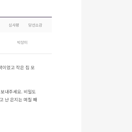
심사평
당선소감
박상미
색이었고 작은 집 모
 보내주세요. 비밀도
고 난 은지는 며칠 째