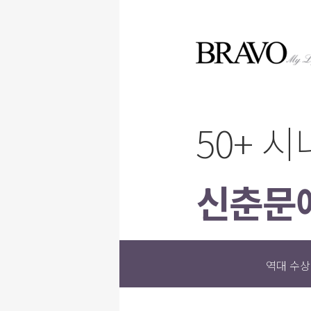
50+ 
신춘문
역대 수