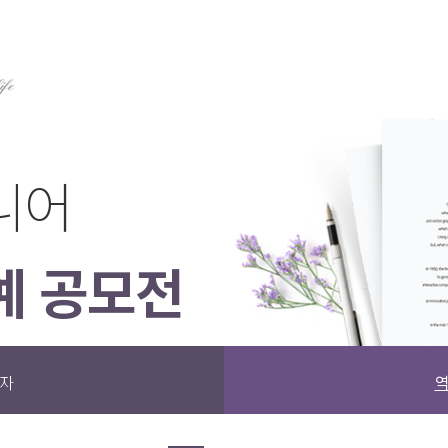
시니어
예 공모전
상자
역