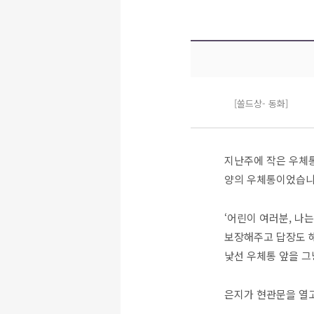
[쏠드상- 동화]
지난주에 작은 우체통
양의 우체통이었습니
‘어린이 여러분, 나
보장해주고 답장도 해
낯선 우체통 앞을 그
은지가 현관문을 열