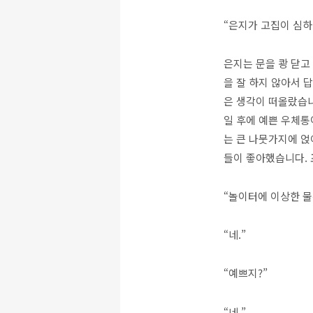
“은지가 고집이 심하네
은지는 문을 쾅 닫고
을 잘 하지 않아서 
은 생각이 떠올랐습니
일 후에 예쁜 우체통
는 큰 나뭇가지에 얹
들이 좋아했습니다. 
“놀이터에 이상한 물
“네.”
“예쁘지?”
“네.”