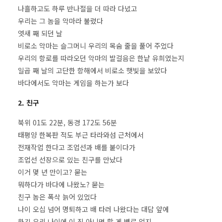
나흘하고도 하루 반나절을 더 따라 다녔고
우리는 그 놈을 악마라 불렀다
엿새 째 되던 날
비로소 악마는 슬그머니 우리의 목숨 줄을 풀어 주었다
우리의 항로를 따라오던 악마의 발걸음은 한낱 유희였는지
일곱 째 날의 고단한 항해에서 비로소 햇빛을 보았다
바다에서도 악마는 게임을 하는가 보다
2. 친구
북위 01도 22분, 동경 172도 56분
태평양 한복판 적도 부근 타라와섬 근처에서
전재작업 한다고 조업선과 배를 붙이다가
조업선 선장으로 있는 친구를 만났다
이거 몇 년 만이고? 묻는
뭐하다가 바다에 나왔노? 묻는
친구 놈은 폭삭 늙어 있었다
나이 오십 넘어 명퇴하고 배 타러 나왔다는 대답 앞에
하긴 우리 나이에 이 짓 아니면 할 게 별로 없지