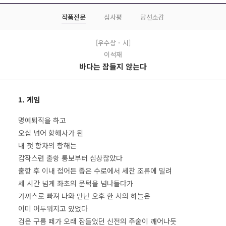
작품전문
심사평
당선소감
[우수상 - 시]
이석재
바다는 잠들지 않는다
1. 게임
명예퇴직을 하고
오십 넘어 항해사가 된
내 첫 항차의 항해는
갑작스런 출항 통보부터 심상찮았다
출항 후 이내 접어든 좁은 수로에서 세찬 조류에 밀려
세 시간 넘게 좌초의 문턱을 넘나들다가
가까스로 빠져 나와 만난 오후 한 시의 하늘은
이미 어두워지고 있었다
검은 구름 떼가 오래 잠들었던 신전의 주술이 깨어나듯