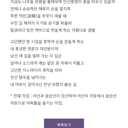
지금도 나무들 온몸을 불태우며 만산홍엽의 꽃을 피우고 있을까
언제나 순응하던 해류의 손을 떨치며
푸른 역린(逆鱗)을 꼿꼿이 세울 때
수천 길 해저의 뜨거운 온기를 퍼올려
혈관마다 힘찬 맥박으로 뛰놀게 하는 아름다운 결별
고단했던 한 시절을 향하여 손을 흔들게 하는
내 풍성한 영혼의 자양분이여
낯선 새 길을 열며 가는 이 길은
날마다 소스라쳐 깨는 얕은 잠 위에서 저물고
고단한 지느러미의 궤적을 따라
천산 협곡을 넘어가는
내 아버지 걸어가신 천년 유형의 붉은 길.
* 전재 작업 : 어선과 운반선이 접선하여 어선의 어창에서 운반선
어창으로 어획물을 옮기는 작업.
목록보기