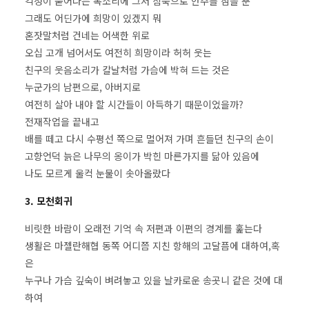
걱정이 묻어나는 목소리에 그저 침묵으로 안주를 삼을 뿐
그래도 어딘가에 희망이 있겠지 뭐
혼잣말처럼 건네는 어색한 위로
오십 고개 넘어서도 여전히 희망이라 허허 웃는
친구의 웃음소리가 칼날처럼 가슴에 박혀 드는 것은
누군가의 남편으로, 아버지로
여전히 살아 내야 할 시간들이 아득하기 때문이었을까?
전재작업을 끝내고
배를 떼고 다시 수평선 쪽으로 멀어져 가며 흔들던 친구의 손이
고향언덕 늙은 나무의 옹이가 박힌 마른가지를 닮아 있음에
나도 모르게 울컥 눈물이 솟아올랐다
3. 모천회귀
비릿한 바람이 오래전 기억 속 저편과 이편의 경계를 훑는다
생활은 마젤란해협 동쪽 어디쯤 지친 항해의 고달픔에 대하여,혹
은
누구나 가슴 깊숙이 벼려놓고 있을 날카로운 송곳니 같은 것에 대
하여