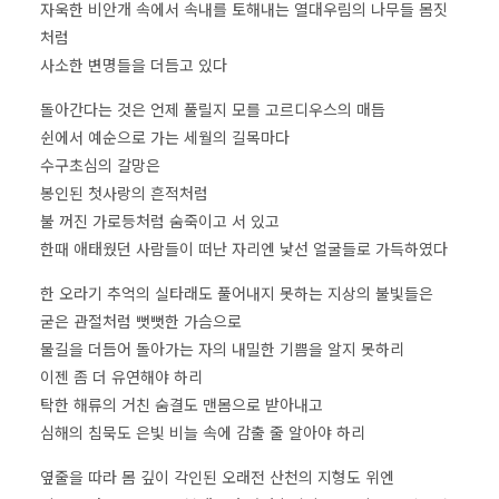
자욱한 비안개 속에서 속내를 토해내는 열대우림의 나무들 몸짓
처럼
사소한 변명들을 더듬고 있다
돌아간다는 것은 언제 풀릴지 모를 고르디우스의 매듭
쉰에서 예순으로 가는 세월의 길목마다
수구초심의 갈망은
봉인된 첫사랑의 흔적처럼
불 꺼진 가로등처럼 숨죽이고 서 있고
한때 애태웠던 사람들이 떠난 자리엔 낯선 얼굴들로 가득하였다
한 오라기 추억의 실타래도 풀어내지 못하는 지상의 불빛들은
굳은 관절처럼 뻣뻣한 가슴으로
물길을 더듬어 돌아가는 자의 내밀한 기쁨을 알지 못하리
이젠 좀 더 유연해야 하리
탁한 해류의 거친 숨결도 맨몸으로 받아내고
심해의 침묵도 은빛 비늘 속에 감출 줄 알아야 하리
옆줄을 따라 몸 깊이 각인된 오래전 산천의 지형도 위엔