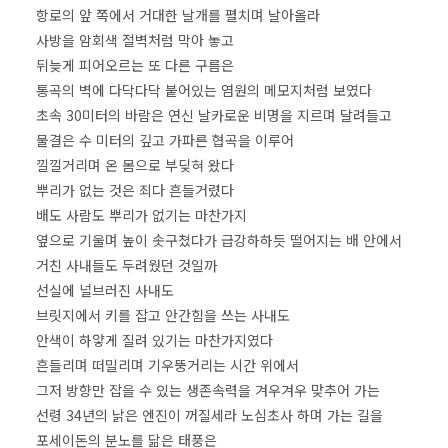
항로의 앞 쪽에서 거대한 날개를 펼치며 날아올라
사방을 암회색 절벽처럼 막아 놓고
뒤늦게 피어오르는 또 다른 구름은
통곡의 벽에 다닥다닥 붙어있는 염원의 메모지처럼 보였다
초속 30미터의 바람은 연신 날카로운 비명을 지르며 달려들고
물결은 수 미터의 깊고 가파른 협곡을 이루어
낄낄거리며 온 몸으로 부딪혀 왔다
뿌리가 없는 것은 죄다 흔들거렸다
배도 사람도 뿌리가 없기는 마찬가지
옆으로 기울며 높이 솟구쳤다가 급강하하듯 떨어지는 배 안에서
거친 사내들도 두려웠던 것일까
선실에 널브러진 사내도
브릿지에서 키를 잡고 안간힘을 쓰는 사내도
안색이 하얗게 질려 있기는 마찬가지였다
흔들리며 떠밀리며 기우뚱거리는 시간 위에서
그저 방향만 잡을 수 있는 생존속력을 겨우겨우 맞추어 가는
선령 34년의 낡은 엔진이 꺼질세라 노심초사 하며 가는 길을
포세이돈의 분노를 닮은 태풍은