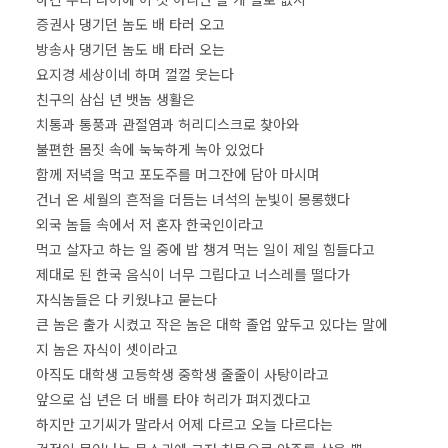
증권사 댕기던 놈도 배 타러 오고
방송사 댕기던 놈도 배 타러 오는
요지경 세상이네 하며 껄껄 웃는다
친구의 삼십 년 뱃놈 생활은
치통과 통풍과 관절염과 허리디스크로 찾아와
불편한 몸짓 속에 눅눅하게 녹아 있었다
함께 저녁을 먹고 포도주를 머그잔에 담아 마시며
건너 온 세월의 흔적을 더듬는 녀석의 눈빛이 몽롱했다
외국 놈들 속에서 저 혼자 한국인이라고
먹고 살자고 하는 일 중에 밥 챙겨 먹는 일이 제일 힘들다고
제대로 된 한국 음식이 너무 그립다고 너스레를 떨다가
자식놈들은 다 키웠냐고 묻는다
큰 놈은 출가 시켰고 작은 놈은 대학 졸업 앞두고 있다는 말에
지 놈은 자식이 셋이라고
아직도 대학생 고등학생 중학생 줄줄이 사탕이라고
앞으로 십 년은 더 배를 타야 허리가 펴지겠다고
하지만 고기씨가 말라서 어제 다르고 오늘 다르다는