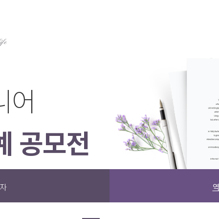
시니어
예 공모전
상자
역