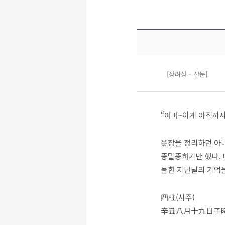
[장려상 - 산문]
“어머~이게 아직까지 
옷장을 정리하던 아내
뚱멀뚱하기만 했다. 
물한 지난날의 기억
四柱(사주)
辛丑八月十九日子時