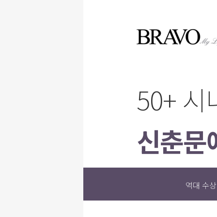
50+ 
신춘문
역대 수