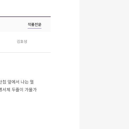
작품전문
김호성
단첩 앞에서 나는 멀
 행서체 두줄이 가물가