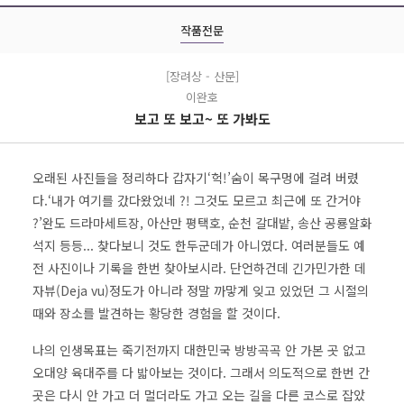
작품전문
[장려상 - 산문]
이완호
보고 또 보고~ 또 가봐도
오래된 사진들을 정리하다 갑자기‘헉!’숨이 목구멍에 걸려 버렸
다.‘내가 여기를 갔다왔었네 ?! 그것도 모르고 최근에 또 간거야
?’완도 드라마세트장, 아산만 평택호, 순천 갈대밭, 송산 공룡알화
석지 등등... 찾다보니 것도 한두군데가 아니였다. 여러분들도 예
전 사진이나 기록을 한번 찾아보시라. 단언하건데 긴가민가한 데
자뷰(Deja vu)정도가 아니라 정말 까맣게 잊고 있었던 그 시절의
때와 장소를 발견하는 황당한 경험을 할 것이다.
나의 인생목표는 죽기전까지 대한민국 방방곡곡 안 가본 곳 없고
오대양 육대주를 다 밟아보는 것이다. 그래서 의도적으로 한번 간
곳은 다시 안 가고 더 멀더라도 가고 오는 길을 다른 코스로 잡았