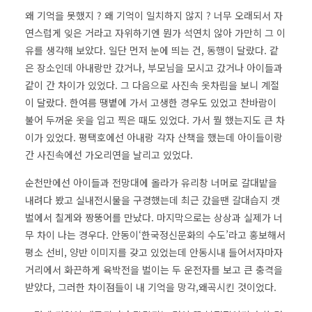
왜 기억을 못했지 ? 왜 기억이 일치하지 않지 ? 너무 오래되서 자
연스럽게 잊은 거라고 자위하기엔 뭔가 석연치 않아 가만히 그 이
유를 생각해 보았다. 일단 먼저 눈에 띄는 건, 동행이 달랐다. 같
은 장소인데 아내랑만 갔거나, 부모님을 모시고 갔거나 아이들과
같이 간 차이가 있었다. 그 다음으로 사진속 옷차림을 보니 계절
이 달랐다. 한여름 땡볕에 가서 고생한 경우도 있었고 찬바람이
불어 두꺼운 옷을 입고 찍은 때도 있었다. 가서 뭘 했는지도 큰 차
이가 있었다. 평택호에선 아내랑 각자 산책을 했는데 아이들이랑
간 사진속에선 가오리연을 날리고 있었다.
순천만에선 아이들과 전망대에 올라가 유리창 너머로 갈대밭을
내려다 봤고 실내전시물을 구경했는데 최근 갔을땐 갈대습지 갯
벌에서 칠게와 짱뚱어를 만났다. 마지막으로는 상상과 실제가 너
무 차이 나는 경우다. 안동이‘한국정신문화의 수도’라고 홍보해서
평소 선비, 양반 이미지를 갖고 있었는데 안동시내 들어서자마자
거리에서 화끈하게 육박전을 벌이는 두 운전자를 보고 큰 충격을
받았다, 그러한 차이점들이 내 기억을 망각,왜곡시킨 것이었다.