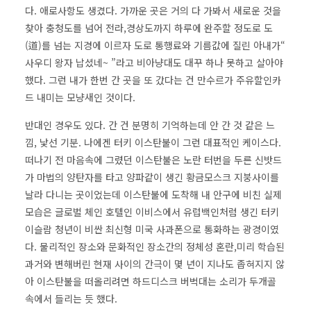
다. 애로사항도 생겼다. 가까운 곳은 거의 다 가봐서 새로운 것을
찾아 충청도를 넘어 전라,경상도까지 하루에 완주할 정도로 도
(道)를 넘는 지경에 이르자 도로 통행료와 기름값에 질린 아내가“
사우디 왕자 납셨네~ ”라고 비아냥대도 대꾸 하나 못하고 살아야
했다. 그런 내가 한번 간 곳을 또 갔다는 건 만수르가 주유할인카
드 내미는 모냥새인 것이다.
반대인 경우도 있다. 간 건 분명히 기억하는데 안 간 것 같은 느
낌, 낯선 기분. 나에겐 터키 이스탄불이 그런 대표적인 케이스다.
떠나기 전 마음속에 그렸던 이스탄불은 노란 터번을 두른 신밧드
가 마법의 양탄자를 타고 양파같이 생긴 황금모스크 지붕사이를
날라 다니는 곳이었는데 이스탄불에 도착해 내 안구에 비친 실제
모습은 글로벌 체인 호텔인 이비스에서 유럽백인처럼 생긴 터키
이슬람 청년이 비싼 최신형 미국 사과폰으로 통화하는 광경이였
다. 물리적인 장소와 문화적인 장소간의 정체성 혼란,미리 학습된
과거와 변해버린 현재 사이의 간극이 몇 년이 지나도 좁혀지지 않
아 이스탄불을 떠올리려면 하드디스크 버벅대는 소리가 두개골
속에서 들리는 듯 했다.