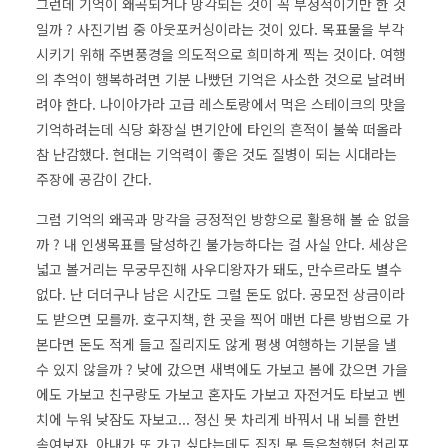
그런데 기억이 왜곡되거나 망각되는 것이 꼭 부정적이기만 한 것
일까 ? 사진기법 중 아웃포커싱이라는 것이 있다. 목표물을 부각
시키기 위해 주변풍경을 의도적으로 희미하게 찍는 것이다. 여행
의 추억이 행복하려면 기분 나빴던 기억은 사소한 것으로 날려버
려야 한다. 나이아가라 고급 레스토랑에서 먹은 스테이크의 맛을
기억하려는데 식당 화장실 변기안에 타인의 흔적이 불쑥 떠올라
참 난감했다. 현대는 기억력이 좋은 것도 질병이 되는 시대라는
주장에 공감이 간다.
그럼 기억의 왜곡과 망각을 긍정적인 방향으로 활용해 볼 순 없을
까 ? 내 인생목표를 달성하긴 불가능하다는 걸 사실 안다. 세상은
넓고 볼거리는 무궁무진해 사우디왕자가 돼도, 만수르라도 별수
없다. 난 더더구나 남은 시간도 그럴 돈도 없다. 공모전 상금이라
도 받으면 모를까. 호구지책, 한 곳을 찍어 매번 다른 방법으로 가
본다면 돈도 적게 들고 질리지도 않게 평생 여행하는 기분을 낼
수 있지 않을까 ? 낮에 갔으면 새벽에도 가보고 봄에 갔으면 가을
에도 가보고 친구랑도 가보고 혼자도 가보고 자전거도 타보고 벤
치에 누워 낮잠도 자보고... 정신 못 차리게 바꿔서 내 뇌를 한번
속여보자. 아내가 또 가고 싶다는데도 짐짓 못 들은척했던 천리포