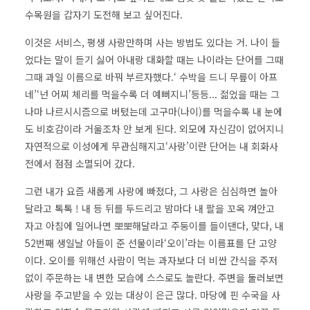
수목원을 갑자기 도전해 보고 싶어진다.
이것은 서비스, 평생 사랑만하며 사는 방법도 있다는 거. 나이 들
었다는 말이 듣기 싫어 아내랑 대화할 때는 나이라는 단어를 그때
그때 과일 이름으로 바꿔 부르자했다.‘ 수박을 드니 무릎이 아프
네’‘넌 어찌 체리를 먹을수록 더 예뻐지니’등등... 젊었을 때는 그
나마 나르시시즘으로 버텼는데 고구마(나이)를 먹을수록 내 눈에
도 비호감이라 거울조차 안 보게 된다. 외모에 자신감이 없어지니
자연적으로 이성에게 무관심해지고‘사랑’이란 단어는 내 회화사
전에서 점점 소멸되어 갔다.
그런 내가 요즘 새롭게 사랑에 빠졌다, 그 사랑은 심심하면 놀아
달라고 톡톡 ! 내 등 뒤를 두드리고 밤마다 내 팔을 꼬옥 껴안고
자고 아침에 일어나면 뽀뽀해달라고 주둥이를 들이댄다, 맞다, 내
52번째 생일날 아들이 준 선물이라‘오이’라는 이름표를 단 고양
이다. 오이를 위해선 사람이 먹는 과자보다 더 비싼 간식을 주저
없이 주문하는 내 변한 모습에 스스로도 놀란다. 주변을 둘러보면
사랑을 주고받을 수 있는 대상이 은근 많다. 마당에 핀 수국을 사