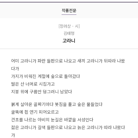
작품전문
[장려상 - 시]
김태형
고라니
어미 고라니가 파란 들판으로 나오고 새끼 고라니가 뒤따라 나왔
다가
가지가 비워진 계절에 숲으로 돌아갔다
딸은 산 너머로 시집가고
지붕 위에 구름만 덩그러니 남았다
붉게 살아온 골짜기마다 봇짐을 풀고 숲은 물들었다
굴뚝에 흰 연기 피어오르고
건초를 나르는 아비의 눈길은 바깥을 서성인다
젊은 고라니가 갈색 들판으로 나오고 늙은 고라니가 따라 나왔다
가