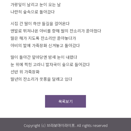
가랑잎이 날리고 눈이 오는 날
나란히 숲속으로 돌아갔다
시집 간 딸이 하얀 들길을 걸어온다
맨발로 뛰쳐나온 아비를 향해 딸의 잔소리가 쏟아졌다
딸은 해가 지도록 잔소리만 쏟아놓다가
아비의 발에 가죽장화 신겨놓고 돌아갔다
딸이 돌아간 앞마당엔 밤새 눈이 내렸다
눈 위에 찍힌 고라니 발자국이 숲으로 들어갔다
선반 위 가죽장화
딸년의 잔소리가 웃풍을 달래고 있다
목록보기
Copyright (c) 브라보마이라이프. All rights reserved